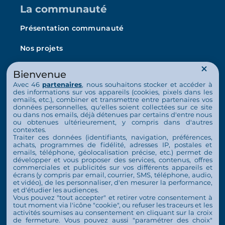
La communauté
Présentation communauté
Nos projets
L’Arche en France
Bienvenue
La vie au quotidien
Avec 46
partenaires
, nous souhaitons stocker et accéder à
des informations sur vos appareils (cookies, pixels dans les
emails, etc.), combiner et transmettre entre partenaires vos
Nos activités
données personnelles, qu'elles soient collectées sur ce site
ou dans nos emails, déjà détenues par certains d'entre nous
Nous soutenir
ou obtenues ultérieurement, y compris dans d'autres
contextes.
Traiter ces données (identifiants, navigation, préférences,
S’engager
achats, programmes de fidélité, adresses IP, postales et
emails, téléphone, géolocalisation précise, etc.) permet de
développer et vous proposer des services, contenus, offres
Nous soutenir
commerciales et publicités sur vos différents appareils et
écrans (y compris par email, courrier, SMS, téléphone, audio,
Contact
et vidéo), de les personnaliser, d'en mesurer la performance,
et d'étudier les audiences.
Espace Presse
Vous pouvez "tout accepter" et retirer votre consentement à
tout moment via l'icône "cookie", ou refuser les traceurs et les
activités soumises au consentement en cliquant sur la croix
de fermeture. Vous pouvez aussi "paramétrer des choix"