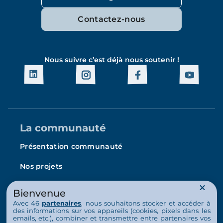
Contactez-nous
Nous suivre c’est déjà nous soutenir !
La communauté
Présentation communauté
Nos projets
L’Arche en France
Bienvenue
La vie au quotidien
Avec 46
partenaires
, nous souhaitons stocker et accéder à
des informations sur vos appareils (cookies, pixels dans les
emails, etc.), combiner et transmettre entre partenaires vos
Nos activités