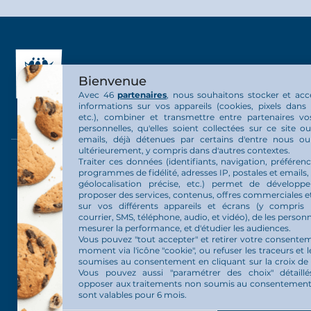
Bienvenue
Avec 46
partenaires
, nous souhaitons stocker et acc
informations sur vos appareils (cookies, pixels dans 
etc.), combiner et transmettre entre partenaires v
personnelles, qu'elles soient collectées sur ce site 
emails, déjà détenues par certains d'entre nous o
ultérieurement, y compris dans d'autres contextes.
Traiter ces données (identifiants, navigation, préférenc
La communauté
La vie au 
programmes de fidélité, adresses IP, postales et emails,
géolocalisation précise, etc.) permet de développ
proposer des services, contenus, offres commerciales et
Présentation communauté
Nos activit
sur vos différents appareils et écrans (y compris 
courrier, SMS, téléphone, audio, et vidéo), de les personn
Nos projets
mesurer la performance, et d'étudier les audiences.
Vous pouvez "tout accepter" et retirer votre consente
moment via l'icône "cookie", ou refuser les traceurs et l
L’Arche en France
soumises au consentement en cliquant sur la croix de
Vous pouvez aussi "paramétrer des choix" détaill
opposer aux traitements non soumis au consentement.
sont valables pour 6 mois.