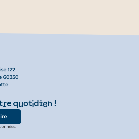
se 122
e 60350
otte
tre quotidien !
 données.