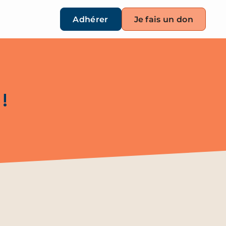
Adhérer
Je fais un don
!