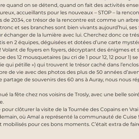
tre quand on se détend, quand on fait des activités ens
ureux, accueillants pour les nouveaux – STOP – la rencon
is de 2034, ce trésor de la rencontre est comme un arbre 
ronc et ses branches sont bien vivants aujourd’hui, ses fe
 échanger de la lumière avec lui. Cherchez donc ce trésor
rtis en 2 équipes, déguisées et dotées d’une carte mystér
 ! Volant de foyers en foyers, décryptant des énigmes e
e des 12 mousquetaires (au cri de 1 pour 12, 12 pour 1) se f
e qui pétille ») qui trouvent le trésor caché dans l’enclo
rbre de vie avec des photos des plus de 50 années d’ave
partage de souvenirs des 60 ans à Auray, nous nous rép
nué la fête chez nos voisins de Trosly, avec une belle so
e.
pour clôturer la visite de la Tournée des Copains en Vrai 
ndemain, où Amal a représenté la communauté de Cuise 
t mobilisés pour ces bons moments. C’était extra de fair