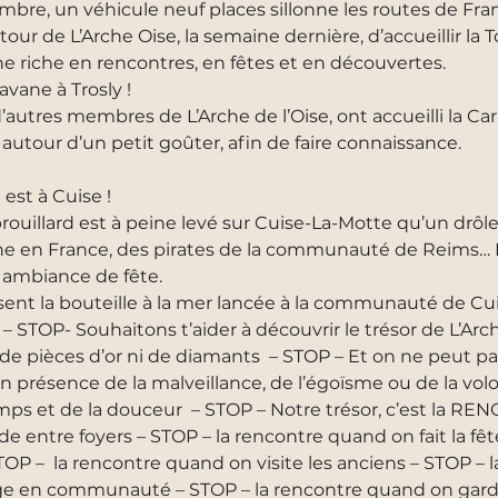
bre, un véhicule neuf places sillonne les routes de Fra
our de L’Arche Oise, la semaine dernière, d’accueillir la
ine riche en rencontres, en fêtes et en découvertes.
ravane à Trosly !
d’autres membres de L’Arche de l’Oise, ont accueilli la C
autour d’un petit goûter, afin de faire connaissance.
 est à Cuise !
e brouillard est à peine levé sur Cuise-La-Motte qu’un dr
he en France, des pirates de la communauté de Reims… 
 ambiance de fête.
isent la bouteille à la mer lancée à la communauté de Cu
STOP- Souhaitons t’aider à découvrir le trésor de L’Arc
s de pièces d’or ni de diamants – STOP – Et on ne peut pa
 en présence de la malveillance, de l’égoïsme ou de la vo
emps et de la douceur – STOP – Notre trésor, c’est la R
de entre foyers – STOP – la rencontre quand on fait la f
STOP – la rencontre quand on visite les anciens – STOP –
e en communauté – STOP – la rencontre quand on garde l