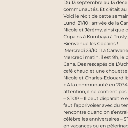
Du 13 septembre au 13 décem
communautés. Et c’était au t
Voici le récit de cette sema
Lundi 21/10 : arrivée de la Ca
Nicole et Jérémy, ainsi que 
Copains à Kumbaya à Trosly, 
Bienvenue les Copains !
Mercredi 23/10 : La Caravane
Mercredi matin, il est 9h, l
Cana. Des rescapés de L’Arc
café chaud et une chouette
Nicole et Charles-Edouard l
« A la communauté en 2034 – 
attention, il ne contient pa
– STOP – Il peut disparaître
faut l’apprivoiser avec du t
rencontre quand on s’entrai
célèbre les anniversaires – 
en vacances ou en pèlerinag