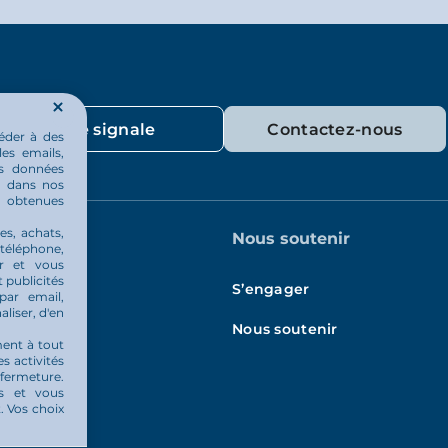
Je signale
Contactez-nous
éder à des
les emails,
os données
ou dans nos
u obtenues
es, achats,
quotidien
Nous soutenir
 téléphone,
er et vous
 publicités
és
S’engager
par email,
aliser, d'en
Nous soutenir
ment à tout
es activités
 fermeture.
és et vous
 Vos choix